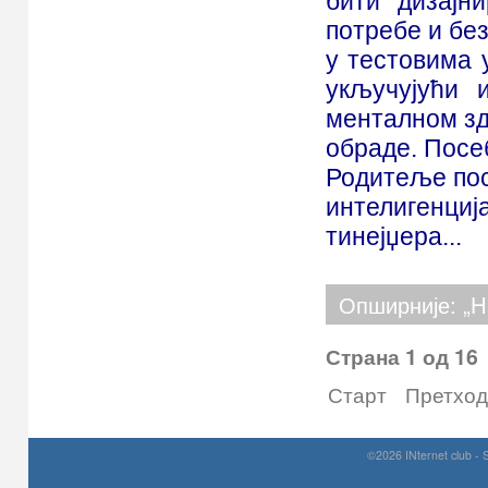
бити дизајн
потребе и бе
у тестовима 
укључујући 
менталном зд
обраде. Посе
Родитеље пос
интелигенциј
тинејџера...
Опширније: „H
Страна 1 од 16
Старт
Претхо
©2026 INternet club - 