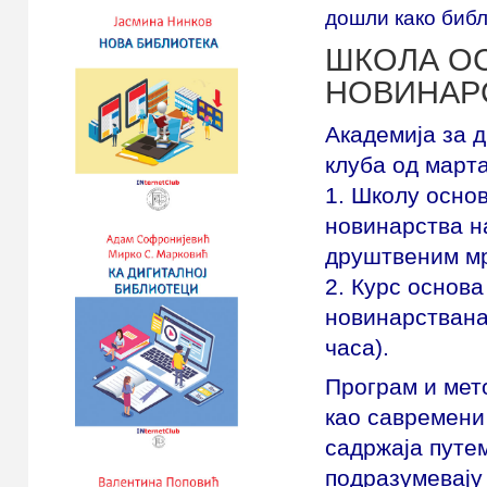
дошли како библ
ШКОЛА О
НОВИНАР
Академија за 
клуба од марта
1. Школу осно
новинарства н
друштвеним мр
2. Курс основа
новинарствана
часа).
Програм и мет
као савремени
садржаја путем
подразумевају 