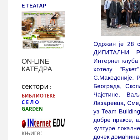
Е ТЕАТАР
Одржан је 28 с
ДИГИТАЛНИ Р
ON-LINE
Интернет клуба 
КАТЕДРА
хотелу "Букет
С.Македоније, Р
сектори
Београда, Скоп
 :
Чајетине, Ваљ
БИБЛИОТЕКЕ
С Е Л О
Лазаревца, Смед
GARDEN 
уз Team Buildin
добре праксе, а
културе локалне
књиге:
дочек домаћина 