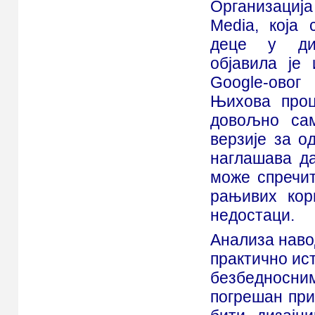
Организац
Media, која
деце у диг
објавила је
Google-овог
Њихова проц
довољно сам
верзије за о
наглашава да
може спречит
рањивих кор
недостаци.
Анализа навод
практично ист
безбедносним
погрешан при