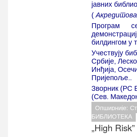
јавних библио
(
Акредитова
Програм с
демонстраци
билдингом у т
Учествују биб
Србије, Леск
Инђија, Осечи
Пријепоље..
Зворник (РС Б
(Сев. Македо
Опширније: С
БИБЛИОТЕКА
„High Risk