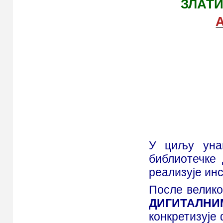
ЗЛАТИБ
А
У циљу уна
библиотечке
реализује ин
После велико
ДИГИТАЛН
конкретизује