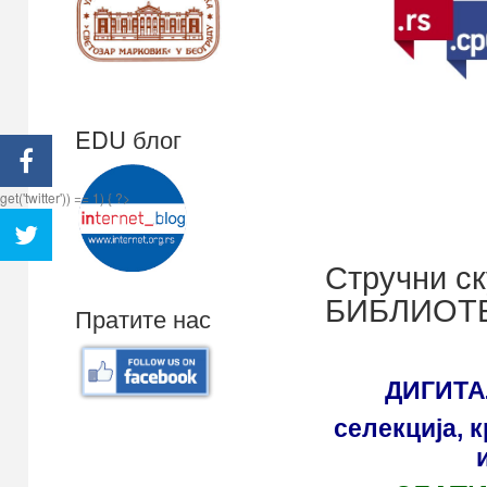
EDU блог
get('twitter')) == 1) { ?>
Стручни 
БИБЛИОТ
Пратите нас
ДИГИТ
селекција, 