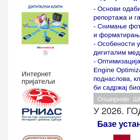
- Основи одаб
репортажа и га
- Снимање фот
и форматирањ
- Особености у
дигиталим мед
- Оптимизација
Engine Optimiz
Интернет
поднаслова, кљ
пријатељи
би садржај би
Опширније: 
У 2026. 
Базе уста