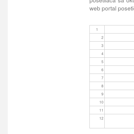
posetilaca sa ok
web portal poset
1
2
3
4
5
6
7
8
9
10
11
12