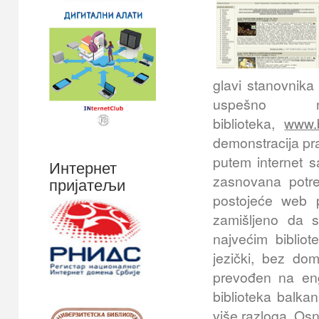
glavi stanovnika
uspešno n
biblioteka,
www.b
demonstracija pr
putem internet s
Интернет
zasnovana potre
пријатељи
postojeće web p
zamišljeno da s
najvećim bibliot
jezički, bez dom
prevođen na engl
biblioteka balka
više razloga. Os