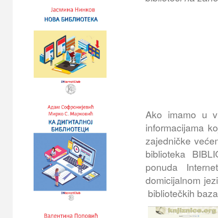
Ako imamo u vi
informacijama koj
zajedničke većem
biblioteka BIB
ponuda Internet 
domicijalnom jez
bibliotečkih baza