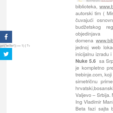
biblioteka,
www.ba
autorski tim ( Mi
čuvajući osnov
budžetskog re
obje
domena
www.bib
get('twitter')) == 1) { ?>
jednoj web loka
inicijalnu izradu 
Nuke 5.6
sa Sr
je kompletno pre
trebinje.com, koj
simetričnu prim
hrvatski,bosansk
Valjevo – Srbija.
Ing Vladimir Man
Beta fazi sajta 