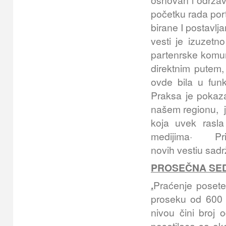
osnovan i održ
početku rada port
birane I postavlj
vesti je izuzetn
partenrske komuni
direktnim putem, 
ovde bila u funk
Praksa je pokaza
našem regionu, j
koja uvek ras
medijima· Pris
novih vestiu sad
PROSEČNA SE
.
Praćenje posete
proseku od 600 d
nivou čini broj 