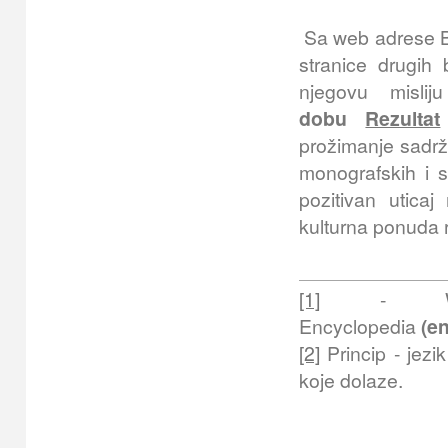
Sa web adrese B
stranice drugih 
njegovu misl
dobu
Rezultat
prožimanje sadrža
monografskih i se
pozitivan uticaj
kulturna ponuda 
[1]
- Web 
Encyclopedia
(en
[2]
Princip - jezi
koje dolaze.