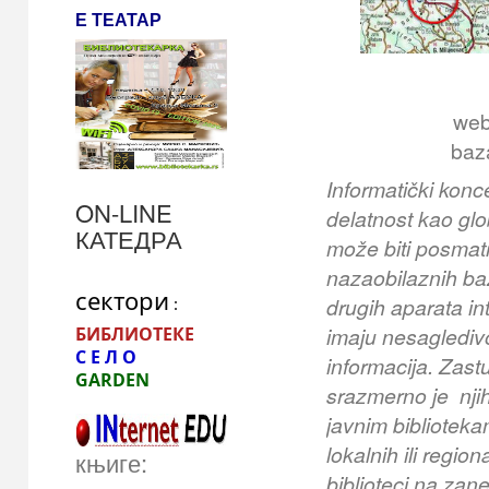
Е ТЕАТАР
webb
baza
Informatički kon
ON-LINE
delatnost kao glo
КАТЕДРА
može biti posmat
nazaobilaznih baz
сектори
drugih aparata in
 :
imaju nesaglediv
БИБЛИОТЕКЕ
С Е Л О
informacija.
Zastu
GARDEN 
srazmerno je njih
javnim biblioteka
lokalnih ili regio
књиге:
biblioteci na zan