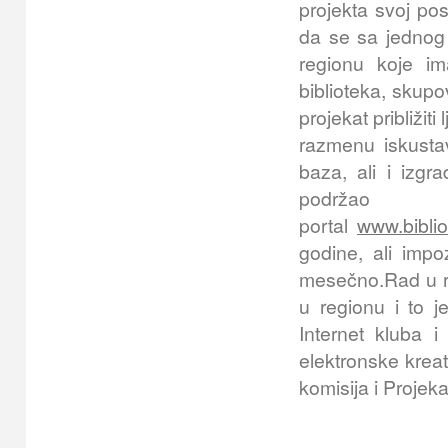
projekta svoj po
da se sa jednog 
regionu koje im
biblioteka, skupo
projekat približit
razmenu iskustav
baza, ali i izgr
podrž
portal
www.biblio
godine, ali imp
mesečno.Rad u r
u regionu i to 
Internet kluba i
elektronske krea
komisija i Proje