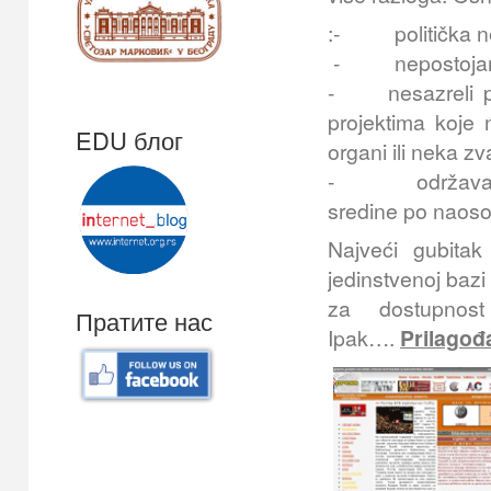
:- politička nes
- nepostojanje 
- nesazreli pol
projektima koje n
EDU блог
organi ili neka z
- održavanje po
sredine po naoso
Najveći gubitak
jedinstvenoj baz
za dostupnos
Пратите нас
Ipak….
Prilagođ