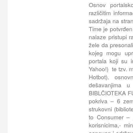
Osnov portalsko
različitim infor
sadržaja na stran
Time je potvrđen
nalaze pristupi r
žele da presonal
kojeg mogu upra
portala koji su i
Yahoo!) te tzv. 
Hotbot). osnovn
dešavanjima u
BIBLČIOTEKA FUTUR
pokriva – 6 zemal
strukovni (bibliot
to Consumer – je
korisnicima,- mi